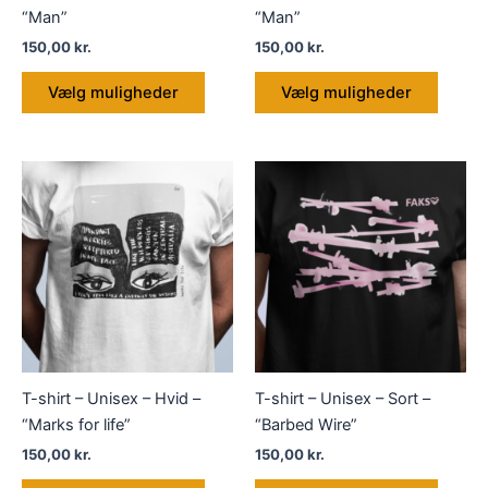
“Man”
“Man”
150,00
kr.
150,00
kr.
Dette
Dette
Vælg muligheder
Vælg muligheder
vare
vare
har
har
flere
flere
varianter.
variant
Mulighederne
Muligh
kan
kan
vælges
vælge
på
på
varesiden
varesi
T-shirt – Unisex – Hvid –
T-shirt – Unisex – Sort –
“Marks for life”
“Barbed Wire”
150,00
kr.
150,00
kr.
Dette
Dette