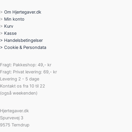
vælges
på
>
Om Hjertegaver.dk
varesiden
>
Min konto
>
Kurv
>
Kasse
>
Handelsbetingelser
>
Cookie & Persondata
Fragt: Pakkeshop: 49,- kr
Fragt: Privat levering: 69,- kr
Levering 2 - 5 dage
Kontakt os fra 10 til 22
(også weekenden)
Hjertegaver.dk
Spurvevej 3
9575 Terndrup