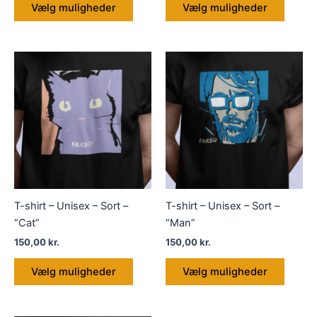
Vælg muligheder
Vælg muligheder
vare
vare
har
har
flere
flere
varianter.
variant
Mulighederne
Muligh
kan
kan
vælges
vælge
på
på
varesiden
varesi
T-shirt – Unisex – Sort –
T-shirt – Unisex – Sort –
“Cat”
“Man”
150,00
kr.
150,00
kr.
Dette
Dette
Vælg muligheder
Vælg muligheder
vare
vare
har
har
flere
flere