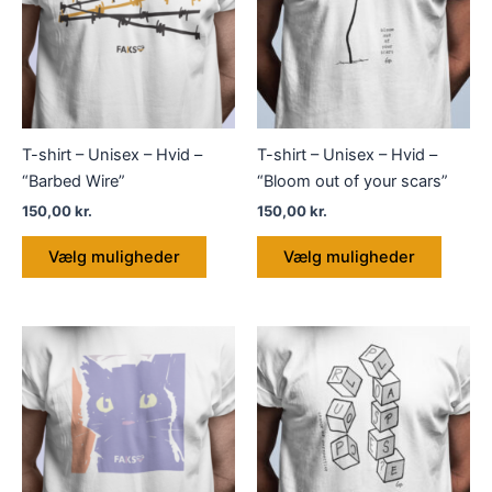
T-shirt – Unisex – Hvid –
T-shirt – Unisex – Hvid –
“Barbed Wire”
“Bloom out of your scars”
150,00
kr.
150,00
kr.
Dette
Dette
Vælg muligheder
Vælg muligheder
vare
vare
har
har
flere
flere
varianter.
variant
Mulighederne
Muligh
kan
kan
vælges
vælge
på
på
varesiden
varesi