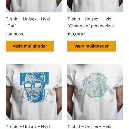
T-shirt – Unisex – Hvid –
T-shirt – Unisex – Hvid –
“Cat”
“Change of perspective”
150,00
kr.
150,00
kr.
Dette
Dette
Vælg muligheder
Vælg muligheder
vare
vare
har
har
flere
flere
varianter.
variant
Mulighederne
Muligh
kan
kan
vælges
vælge
på
på
varesiden
varesi
T-shirt – Unisex – Hvid –
T-shirt – Unisex – Hvid –