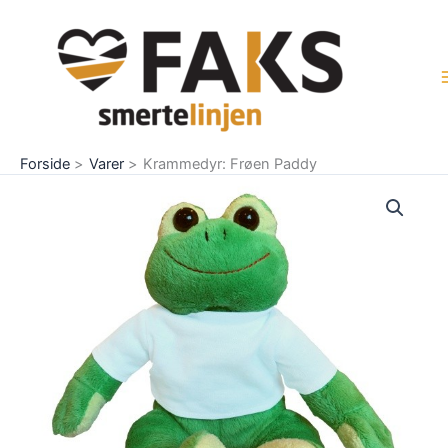
Gå
til
indholdet
Forside
Varer
Krammedyr: Frøen Paddy