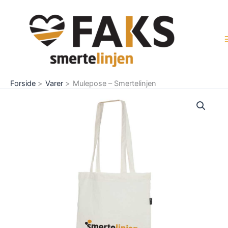
Gå
til
indholdet
Forside
Varer
Mulepose – Smertelinjen