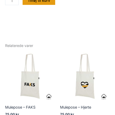
Tilføj til kurv
-
Smertelinjen
antal
Relaterede varer
Mulepose – FAKS
Mulepose – Hjerte
75,00
kr.
75,00
kr.